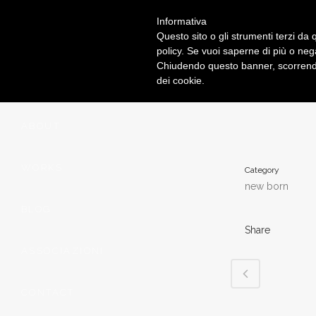
Informativa
Questo sito o gli strumenti terzi da q
policy. Se vuoi saperne di più o neg
Chiudendo questo banner, scorrendo
dei cookie.
HOMEPAGE
ABOUT
WORKS
Category
new born
BLOG
Share
ASSOCIAZIONI
CONTACT