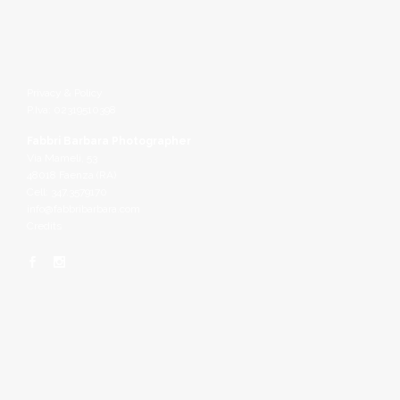
Privacy & Policy
P.Iva: 02319510398
Fabbri Barbara Photographer
Via Mameli, 53
48018 Faenza (RA)
Cell: 347.3579170
info@fabbribarbara.com
Credits